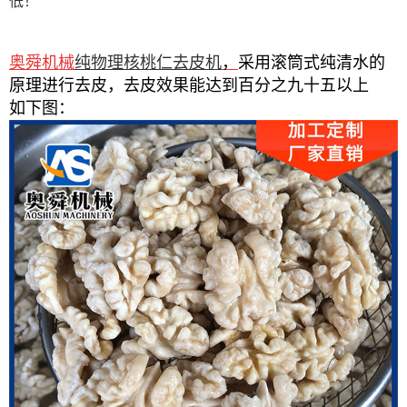
低！
奥舜机械
纯物理核桃仁去皮
机
，
采用滚筒式纯清水的
原理进行去皮，去皮效果能达到百分之九十五以上
如下图
：