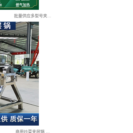
批量供应多型号夹…
商用炒菜夹层锅 …