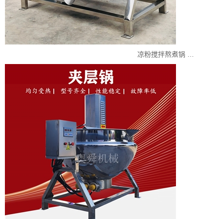
凉粉搅拌熬煮锅 …