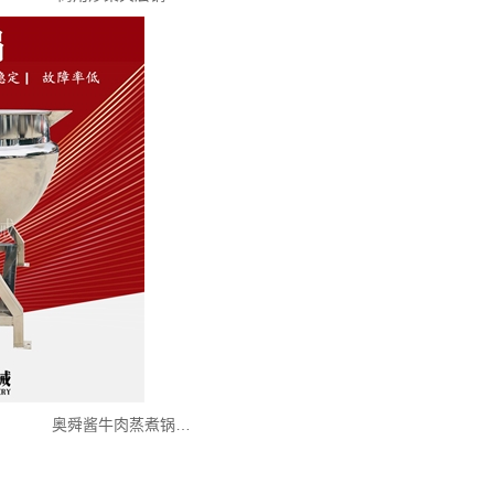
奥舜酱牛肉蒸煮锅…