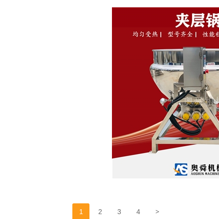
>
1
2
3
4